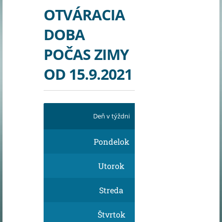
OTVÁRACIA
DOBA
POČAS ZIMY
OD 15.9.2021
Deň v týždni
O
Pondelok
Utorok
Streda
Štvrtok