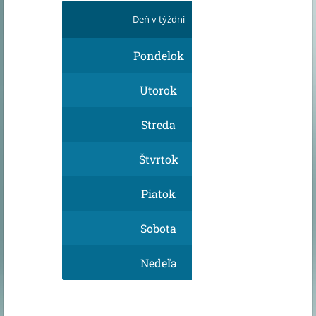
Deň v týždni
O
Pondelok
Utorok
Streda
Štvrtok
Piatok
Sobota
Nedeľa