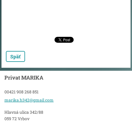
Späť
Privat MARIKA
00421 908 268 851
marika.h
342@gmai
l.com
Hlavná ulica 342/88
059 72 Vrbov