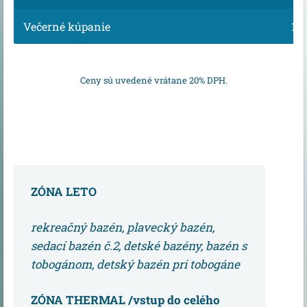
Večerné kúpanie
11,
Ceny sú uvedené vrátane 20% DPH.
ZÓNA LETO
rekreačný bazén, plavecký bazén,
sedací bazén č.2, detské bazény, bazén s
tobogánom, detský bazén pri tobogáne
ZÓNA THERMAL /vstup do celého