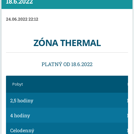
18.6.2022
24.06.2022 22:12
ZÓNA THERMAL
PLATNÝ OD 18.6.2022
Pobyt
Dos
2,5 hodiny
13,
4 hodiny
15,
Celodenný
18,