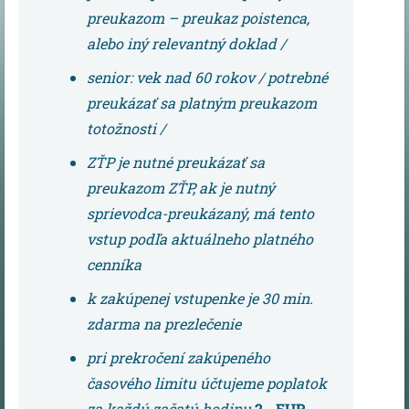
preukazom – preukaz poistenca,
alebo iný relevantný doklad /
senior: vek nad 60 rokov / potrebné
preukázať sa platným preukazom
totožnosti /
ZŤP je nutné preukázať sa
preukazom ZŤP, ak je nutný
sprievodca-preukázaný, má tento
vstup podľa aktuálneho platného
cenníka
k zakúpenej vstupenke je 30 min.
zdarma na prezlečenie
pri prekročení zakúpeného
časového limitu účtujeme poplatok
za každú začatú hodinu
2,- EUR