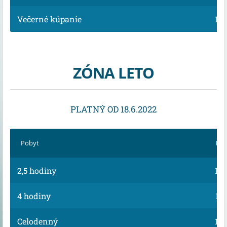
Večerné kúpanie
13,
ZÓNA LETO
PLATNÝ OD 18.6.2022
Pobyt
Dos
2,5 hodiny
10,
4 hodiny
11,
Celodenný
14,